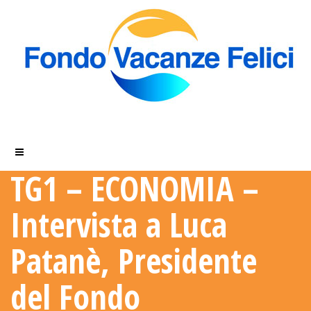
TG1 – ECONOMIA –
Intervista a Luca
Patanè, Presidente
del Fondo